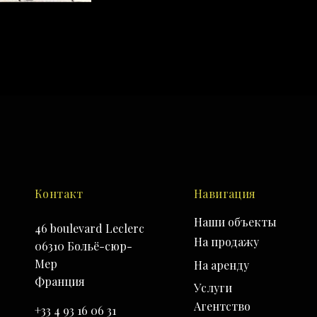
Контакт
Hавигация
Наши объекты
46 boulevard Leclerc
На продажу
06310 Больё-сюр-
Мер
На аренду
Франция
Услуги
Агентство
+33 4 93 16 06 31