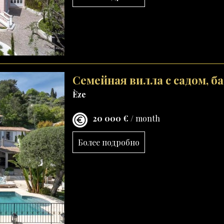
Семейная вилла с садом, б
Èze
20 000 €
/ month
Более подробно